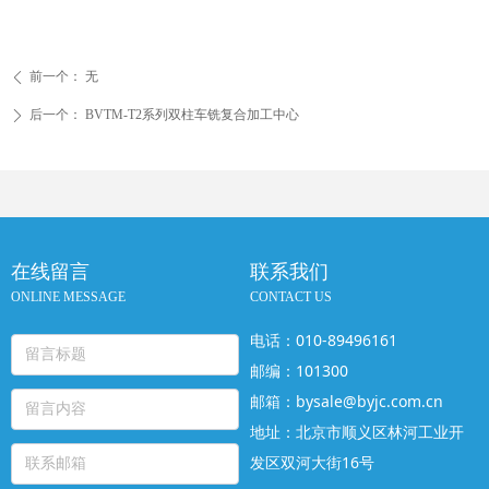
前一个：
无
ꄴ
后一个：
BVTM-T2系列双柱车铣复合加工中心
ꄲ
在线留言
联系我们
ONLINE MESSAGE
CONTACT US
电话：010-89496161
邮编：101300
邮箱：bysale@byjc.com.cn
地址：北京市顺义区林河工业开
发区双河大街16号