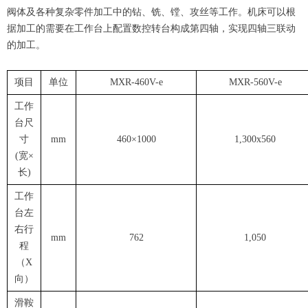
阀体及各种复杂零件加工中的钻、铣、镗、攻丝等工作。机床可以根
据加工的需要在工作台上配置数控转台构成第四轴，实现四轴三联动
的加工。
项目
单位
MXR-460V-e
MXR-560V-e
工作
台尺
寸
mm
460×1000
1,300x560
(宽×
长)
工作
台左
右行
mm
762
1,050
程
（X
向）
滑鞍