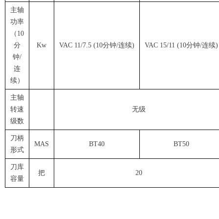
主轴
功率
（10
分
Kw
VAC 11/7.5 (10分钟/连续)
VAC 15/11 (10分钟/连续)
钟/
连
续）
主轴
转速
无级
级数
刀柄
MAS
BT40
BT50
形式
刀库
把
20
容量