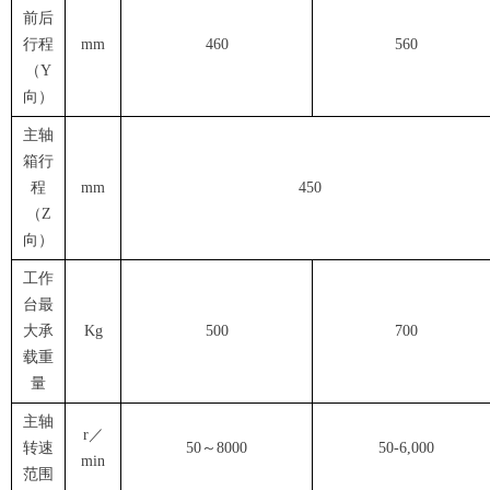
前后
行程
mm
460
560
（Y
向）
主轴
箱行
程
mm
450
（Z
向）
工作
台最
大承
Kg
500
700
载重
量
主轴
r／
转速
50～8000
50-6,000
min
范围